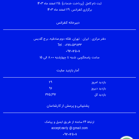
ثبت نام کامل (پرداخت خدمات) :25 اسفند ماه 1403
برگزاری کنفرانس :29 اسفند ماه 1403
دبیرخانه کنفرانس
دفتر مرکزی : ایران : تهران، فلکه دوم صادقیه، برج گلدیس
Tel : 02171053833
09120125011
ساعت پاسخگویی :شنبه تا چهارشنبه 8:00 الی 15
آمار بازدید سایت
بازدید امروز
29
بازدید دیروز
96
بازدید کل
375,492
پشتیبانی و پرسش از کارشناسان
ارتباط 24 ساعته از طریق ایمیل و پیامک
accept.early @ gmail.com
09120125011