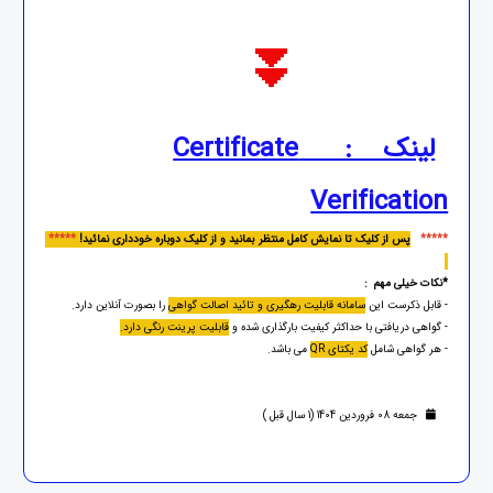
⏬
لینک : Certificate
Verification
*****
پس از کلیک تا نمایش کامل منتظر بمانید و از کلیک دوباره خودداری نمائید!
*****
*نکات خیلی مهم :
- قابل ذکرست این
سامانه قابلیت رهگیری و تائید اصالت گواهی
را بصورت آنلاین دارد.
- گواهی دریافتی با حداکثر کیفیت بارگذاری شده و
قابلیت پرینت رنگی دارد.
- هر گواهی شامل
کد یکتای QR
می باشد.
جمعه 08 فروردین 1404 (1 سال قبل )