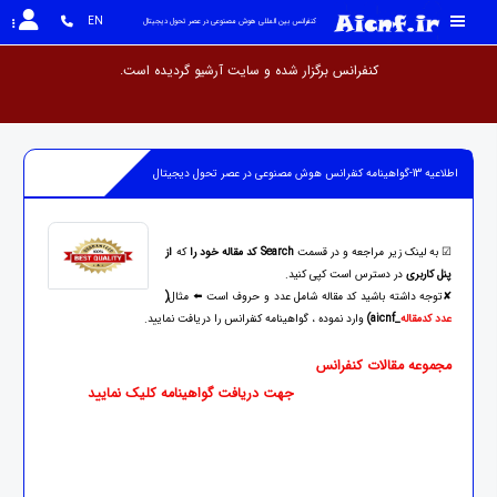
EN
کنفرانس بین المللی هوش مصنوعی در عصر تحول دیجیتال
کنفرانس برگزار شده و سایت آرشیو گردیده
اطلاعیه 13-گواهینامه کنفرانس هوش مصنوعی در عصر تحول دیجیتال
☑ به لینک زیر مراجعه و در قسمت
Search
کد مقاله خود را
که
از
پنل کاربری
در دسترس است کپی کنید.
✘توجه داشته باشید کد مقاله شامل عدد و حروف است ⬅️ مثال
(
عدد کدمقاله
_aicnf)
وارد نموده ، گواهینامه کنفرانس را دریافت نمایید.
مجموعه مقالات کنفرانس
جهت دریافت گواهینامه کلیک نمایید