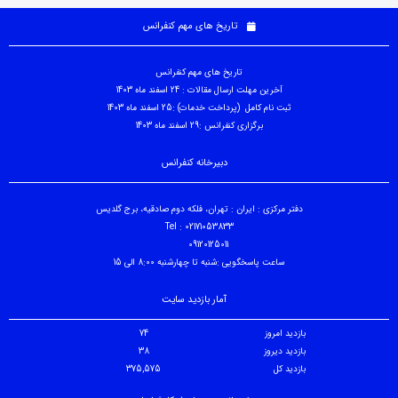
تاریخ های مهم کنفرانس
تاریخ های مهم کنفرانس
آخرین مهلت ارسال مقالات : 24 اسفند ماه 1403
ثبت نام کامل (پرداخت خدمات) :25 اسفند ماه 1403
برگزاری کنفرانس :29 اسفند ماه 1403
دبیرخانه کنفرانس
دفتر مرکزی : ایران : تهران، فلکه دوم صادقیه، برج گلدیس
Tel : 02171053833
09120125011
ساعت پاسخگویی :شنبه تا چهارشنبه 8:00 الی 15
آمار بازدید سایت
بازدید امروز
74
بازدید دیروز
38
بازدید کل
375,575